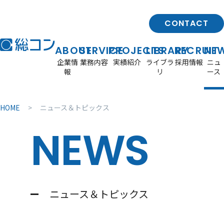
CONTACT
ABOUT
SERVICE
PROJECTS
LIBRARY
RECRUIT
NE
企業情
業務内容
実績紹介
ライブラ
採用情報
ニュ
報
リ
ース
PROJECTS
RECRUIT
SERVICE
業務内容
実績紹介 TOP
採用情報 TOP
LIBRARY
ABOUT
NEWS
企業情報 TOP
ライブラリ TOP
ニュース＆トピックス TOP
HOME
ニュース＆トピックス
設備設計
建物種別から探す
採用メッセージ
若手社員座談会
ZEB
BIM
環境シミュレーション
事務所・庁舎
NEWS
スマートビルディング
文化交流施設
2030中期ビジョン
技術年報アーカイブ
お知らせ
受賞歴
建設通信新聞
設備設計とは
社員紹介
総コンの人材育成
コミッショニング
医療・福祉施設
ウェルネス
会社概要・事業所一覧・沿革
50周年記念サイト
光環境
空気清浄、感染症対策
大学施設
数字で見る総コン
オフィスツアー
新卒採用
安心・安全・BCP
研究実験施設
組織図・資格者一覧
ISO
キャリア採用
リノベーション/コンバージョ
教育施設
ン
宿泊施設・共同住宅
高信頼性施設
運動施設
未利用エネルギー/再生可能エ
情報通信施設
ニュース＆トピックス
ネルギー
商業施設
航空施設
その他施設
環境・エネルギーソリューション