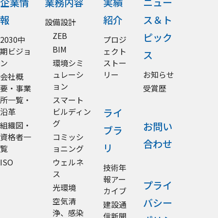
企業情
業務内容
実績
ニュー
報
紹介
ス＆ト
設備設計
ZEB
ピック
2030中
プロジ
BIM
期ビジョ
ェクト
ス
ン
環境シミ
ストー
ュレーシ
リー
お知らせ
会社概
ョン
要・事業
受賞歴
所一覧・
スマート
沿革
ビルディン
ライ
グ
組織図・
お問い
ブラ
資格者一
コミッシ
合わせ
リ
覧
ョニング
ISO
ウェルネ
技術年
ス
報アー
プライ
光環境
カイブ
空気清
バシー
建設通
浄、感染
信新聞