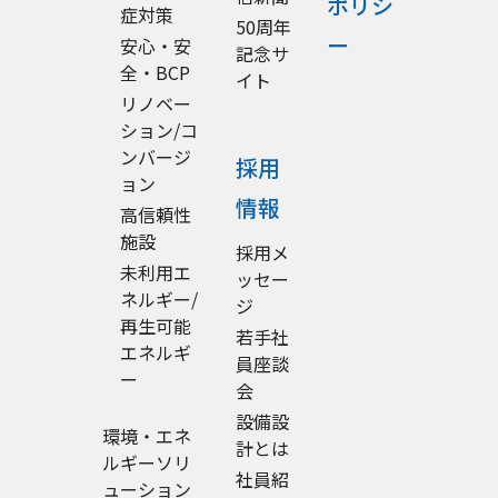
ポリシ
症対策
50周年
ー
安心・安
記念サ
全・BCP
イト
リノベー
ション/コ
ンバージ
採用
ョン
情報
高信頼性
施設
採用メ
未利用エ
ッセー
ネルギー/
ジ
再生可能
若手社
エネルギ
員座談
ー
会
設備設
環境・エネ
計とは
ルギーソリ
社員紹
ューション