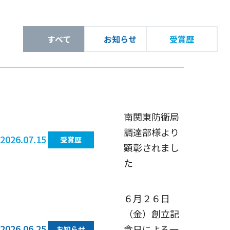
プロジェクトストーリー
システムソリューション・省エネ計算
航空灯火
工事監理
コストマネージメント
すべて
お知らせ
受賞歴
ファシリティマネージメント
南関東防衛局
調達部様より
2026.07.15
受賞歴
顕彰されまし
た
６月２６日
（金）創立記
2026.06.25
念日による一
お知らせ